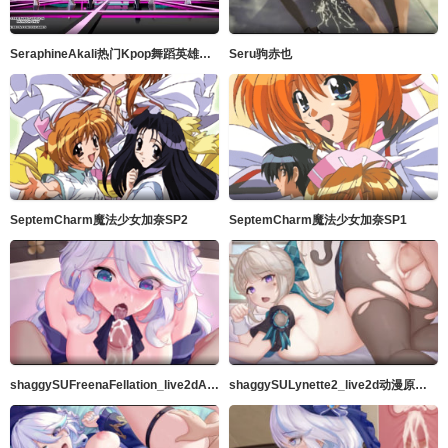
SeraphineAkali热门Kpop舞蹈英雄联盟
Seru驹赤也
SeptemCharm魔法少女加奈SP2
SeptemCharm魔法少女加奈SP1
shaggySUFreenaFellation_live2dAnimeGenshinImpact完整版带ASMR音频MP42K高品质暨在嘴里60fps
shaggySULynette2_live2d动漫原神完整版带ASMR音频MP42k高品质中出60fps