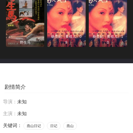
杨贵妃（黄祖儿）0
杨贵妃（黄祖儿）1
野生马
9
0
剧情简介
导演：
未知
主演：
未知
关键词：
燕山日记
日记
燕山