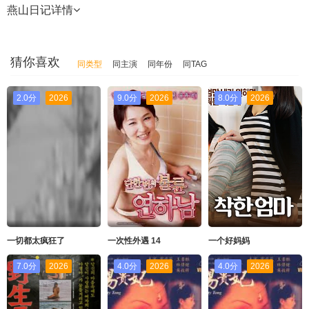
燕山日记
详情
猜你喜欢
同类型
同主演
同年份
同TAG
2.0分
2026
9.0分
2026
8.0分
2026
一切都太疯狂了
一次性外遇 14
一个好妈妈
7.0分
2026
4.0分
2026
4.0分
2026