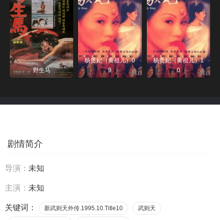
杨贵妃（黄祖儿）0
杨贵妃（黄祖儿）1
野生马
9
0
剧情简介
导演：
未知
主演：
未知
关键词：
新武则天外传.1995.10.Title10
武则天