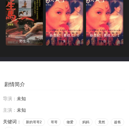
杨贵妃（黄祖儿）0
杨贵妃（黄祖儿）1
野生马
9
0
剧情简介
导演：
未知
主演：
未知
关键词：
新的哥哥2
哥哥
做爱
妈妈
竟然
趁爸