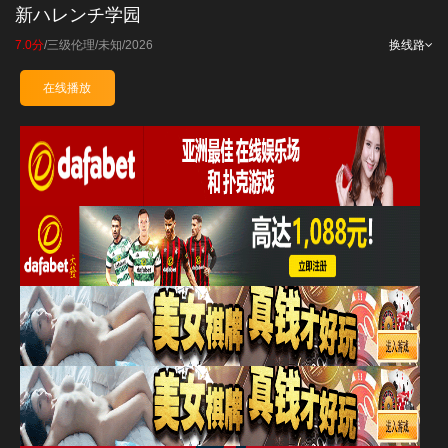
新ハレンチ学园
7.0分
/
三级伦理
/
未知
/
2026
换线路
在线播放