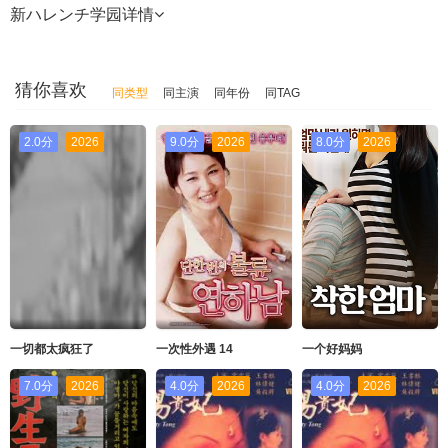
新ハレンチ学园
详情
猜你喜欢
同类型
同主演
同年份
同TAG
2.0分
2026
9.0分
2026
8.0分
2026
一切都太疯狂了
一次性外遇 14
一个好妈妈
7.0分
2026
4.0分
2026
4.0分
2026