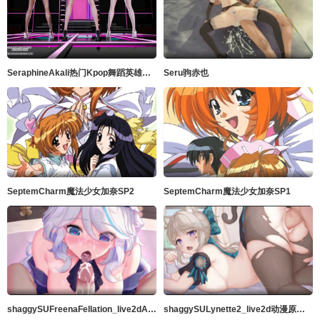
SeraphineAkali热门Kpop舞蹈英雄联盟
Seru驹赤也
SeptemCharm魔法少女加奈SP2
SeptemCharm魔法少女加奈SP1
shaggySUFreenaFellation_live2dAnimeGenshinImpact完整版带ASMR音频MP42K高品质暨在嘴里60fps
shaggySULynette2_live2d动漫原神完整版带ASMR音频MP42k高品质中出60fps