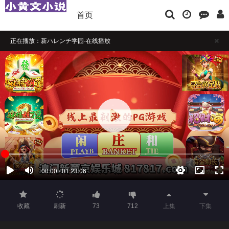
首页
正在播放：新ハレンチ学园-在线播放
播放卡顿时，请做适当缓冲
如果觉得不错，请点击下方横幅广告注册支持，本站担保注册送彩金
收藏
刷新
73
712
上集
下集