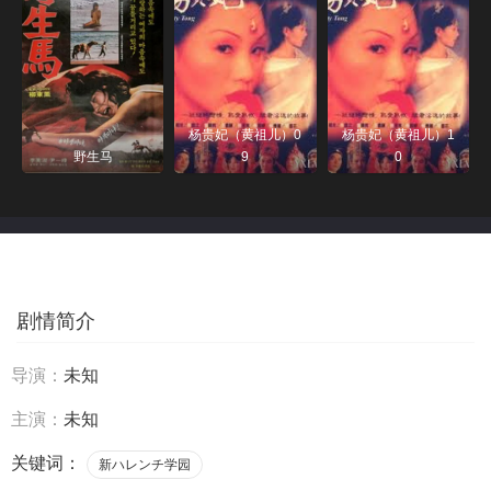
杨贵妃（黄祖儿）0
杨贵妃（黄祖儿）1
野生马
9
0
剧情简介
导演：
未知
主演：
未知
关键词：
新ハレンチ学园