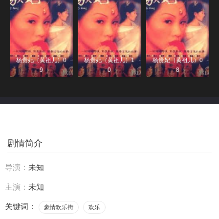
杨贵妃（黄祖儿）0
杨贵妃（黄祖儿）1
杨贵妃（黄祖儿）0
9
0
8
剧情简介
导演：
未知
主演：
未知
关键词：
豪情欢乐街
欢乐