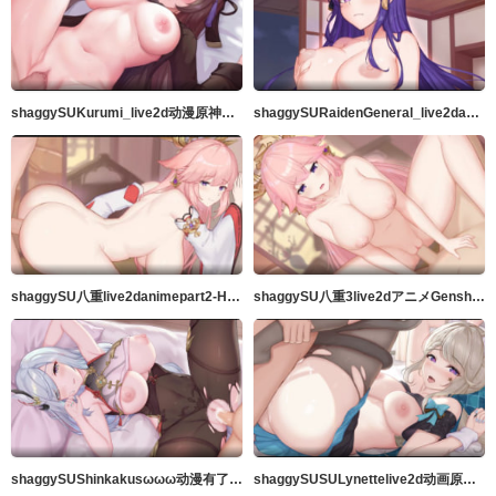
shaggySUKurumi_live2d动漫原神完整版带ASMR音频MP4
shaggySURaidenGeneral_live2danimeGenshinImpactfurubaji版本带音频高品质60fps
shaggySU八重live2danimepart2-H动漫Riban线视图-Hanime1.me
shaggySU八重3live2dアニメGenshinImpact音声付フルバージョンきMP4
shaggySUShinkakusωωω动漫有了这些胸部你不可能成为仙女吧
shaggySUSULynettelive2d动画原神带ASMR音频的完整版