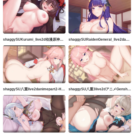
shaggySUKurumi_live2d动漫原神完整版带ASMR音频MP4
shaggySURaidenGeneral_live2danimeGenshinImpactfurubaji版本带音频高品质60fps
shaggySU八重live2danimepart2-H动漫Riban线视图-Hanime1.me
shaggySU八重3live2dアニメGenshinImpact音声付フルバージョンきMP4