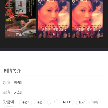
杨贵妃（黄祖儿）0
杨贵妃（黄祖儿）1
野生马
9
0
剧情简介
导演：
未知
主演：
未知
关键词：
浮恋2
浮恋
」「
NEED
柾宏
写映