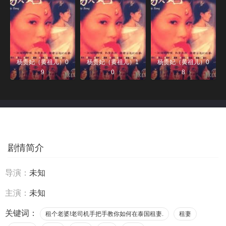
杨贵妃（黄祖儿）0
杨贵妃（黄祖儿）1
杨贵妃（黄祖儿）0
9
0
8
剧情简介
导演：
未知
主演：
未知
关键词：
租个老婆!老司机手把手教你如何在泰国租妻.
租妻