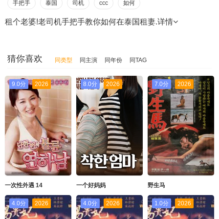
手把手
泰国
司机
ccc
如何
租个老婆!老司机手把手教你如何在泰国租妻.
详情
猜你喜欢
同类型
同主演
同年份
同TAG
9.0分
2026
8.0分
2026
7.0分
2026
一次性外遇 14
一个好妈妈
野生马
4.0分
2026
4.0分
2026
1.0分
2026