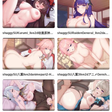
shaggySUKurumi_live2d动漫原神完整版带ASMR音频MP4
shaggySURaidenGeneral_live2danimeGenshinImpactfurubaji版本带音频高品质60fps
shaggySU八重live2danimepart2-H动漫Riban线视图-Hanime1.me
shaggySU八重3live2dアニメGenshinImpact音声付フルバージョンきMP4