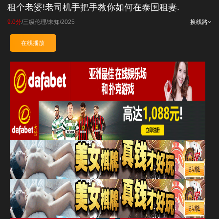
租个老婆!老司机手把手教你如何在泰国租妻.
9.0分
/
三级伦理
/
未知
/
2025
换线路
在线播放