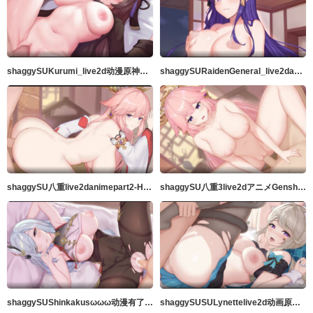
shaggySUKurumi_live2d动漫原神完整版带ASMR音频MP4
shaggySURaidenGeneral_live2danimeGenshinImpactfurubaji版本带音频高品质60fps
shaggySU八重live2danimepart2-H动漫Riban线视图-Hanime1.me
shaggySU八重3live2dアニメGenshinImpact音声付フルバージョンきMP4
shaggySUShinkakusωωω动漫有了这些胸部你不可能成为仙女吧
shaggySUSULynettelive2d动画原神带ASMR音频的完整版