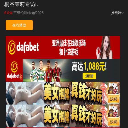
桐谷茉莉专访!.
6.0分
/
三级伦理
/
未知
/
2025
换线路
在线播放