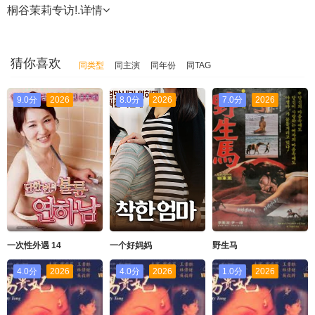
桐谷茉莉专访!.
详情
猜你喜欢
同类型
同主演
同年份
同TAG
9.0分
2026
8.0分
2026
7.0分
2026
一次性外遇 14
一个好妈妈
野生马
4.0分
2026
4.0分
2026
1.0分
2026