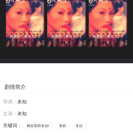
杨贵妃（黄祖儿）0
杨贵妃（黄祖儿）1
杨贵妃（黄祖儿）0
9
0
8
剧情简介
导演：
未知
主演：
未知
关键词：
桐谷茉莉专访!.
茉莉
专访