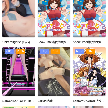
Shiramugifish伊乐玛丽Live2D语音版
ShowTime唱歌的大姐姐也想做第二季_第05集
ShowTime唱歌的大姐姐也想做第二季_第03集
7.0分
2026
9.0分
2026
6.0分
2026
SeraphineAkali热门Kpop舞蹈英雄联盟
Seru驹赤也
SeptemCharm魔法少女加奈SP2