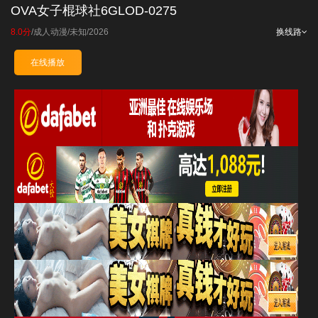
OVA女子棍球社6GLOD-0275
8.0分
/
成人动漫
/
未知
/
2026
换线路
在线播放