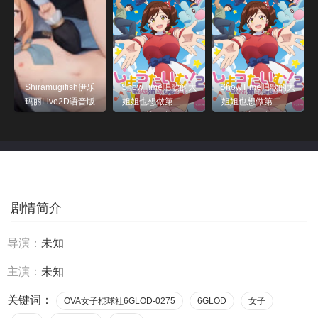
Shiramugifish伊乐
ShowTime唱歌的大
ShowTime唱歌的大
玛丽Live2D语音版
姐姐也想做第二季_
姐姐也想做第二季_
第05集
第03集
剧情简介
导演：
未知
主演：
未知
关键词：
OVA女子棍球社6GLOD-0275
6GLOD
女子