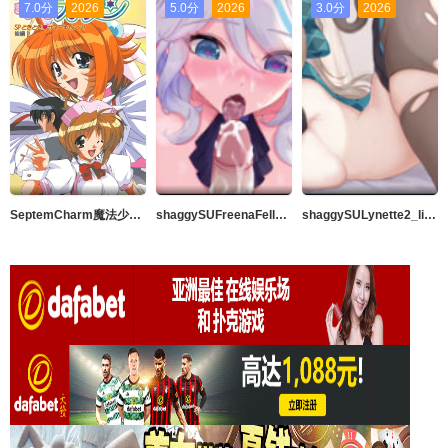
7.0分
2026
5.0分
2026
3.0分
2026
SeptemCharm魔法少女加奈SP1
shaggySUFreenaFellation_live2dAnimeGenshinImpact完整版带ASMR音频MP42K高品质暨在嘴里60fps
shaggySULynette2_live2d动漫原神完整版带ASMR音频MP42k高品质中出60fps