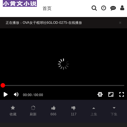
首页
正在播放：OVA女子棍球社6GLOD-0275-在线播放
播放卡顿时，请做适当缓冲
如果觉得不错，请点击下方横幅广告注册支持，本站担保注册送彩金
收藏
刷新
666
117
上集
下集