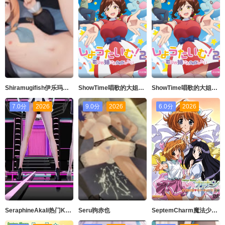
Shiramugifish伊乐玛丽Live2D语音版
ShowTime唱歌的大姐姐也想做第二季_第05集
ShowTime唱歌的大姐姐也想做第二季_第03集
7.0分
2026
9.0分
2026
6.0分
2026
SeraphineAkali热门Kpop舞蹈英雄联盟
Seru驹赤也
SeptemCharm魔法少女加奈SP2