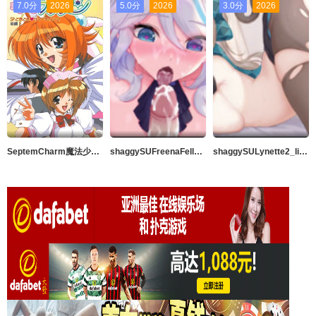
7.0分
2026
5.0分
2026
3.0分
2026
SeptemCharm魔法少女加奈SP1
shaggySUFreenaFellation_live2dAnimeGenshinImpact完整版带ASMR音频MP42K高品质暨在嘴里60fps
shaggySULynette2_live2d动漫原神完整版带ASMR音频MP42k高品质中出60fps