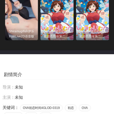
Shiramugifish伊乐
ShowTime唱歌的大
ShowTime唱歌的大
玛丽Live2D语音版
姐姐也想做第二季_
姐姐也想做第二季_
第05集
第03集
剧情简介
导演：
未知
主演：
未知
关键词：
OVA初恋时间4GLOD-0319
初恋
OVA