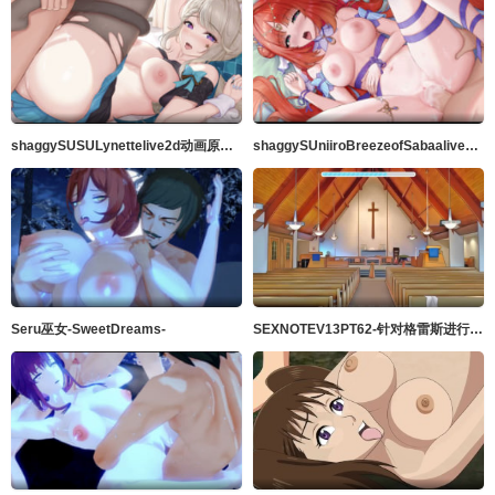
shaggySUSULynettelive2d动画原神带ASMR音频的完整版
shaggySUniiroBreezeofSabaalive2danimeGenshinImpactfurubaJohnkiMP4带ASMR音频
Seru巫女-SweetDreams-
SEXNOTEV13PT62-针对格雷斯进行净化的阴茎