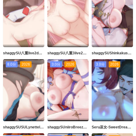
shaggySU八重live2danimepart2-H动漫Riban线视图-Hanime1.me
shaggySU八重3live2dアニメGenshinImpact音声付フルバージョンきMP4
shaggySUShinkakusωωω动漫有了这些胸部你不可能成为仙女吧
8.0分
2026
3.0分
2026
3.0分
2026
shaggySUSULynettelive2d动画原神带ASMR音频的完整版
shaggySUniiroBreezeofSabaalive2danimeGenshinImpactfurubaJohnkiMP4带ASMR音频
Seru巫女-SweetDreams-