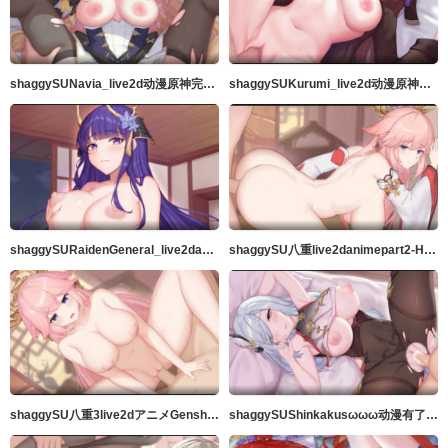
shaggySUNavia_live2d动漫原神完整版带ASMR音频MP4
shaggySUKurumi_live2d动漫原神完整版带ASMR音频MP4
shaggySURaidenGeneral_live2danimeGenshinImpactfurubaji版本带音频高品质60fps
shaggySU八重live2danimepart2-H动漫Riban线视图-Hanime1.me
shaggySU八重3live2dアニメGenshinImpact音声付フルバージョンきMP4
shaggySUShinkakusωωω动漫有了这些胸部你不可能成为仙女吧