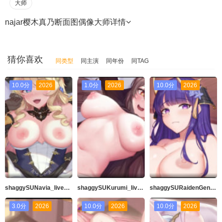
大师
najar樱木真乃断面图偶像大师
详情
猜你喜欢
同类型
同主演
同年份
同TAG
10.0分
2026
1.0分
2026
10.0分
2026
shaggySUNavia_live2d动漫原神完整版带ASMR音频MP4
shaggySUKurumi_live2d动漫原神完整版带ASMR音频MP4
shaggySURaidenGeneral_live2danimeGenshinImpactfurubaji版本带音频高品质60fps
3.0分
2026
10.0分
2026
10.0分
2026