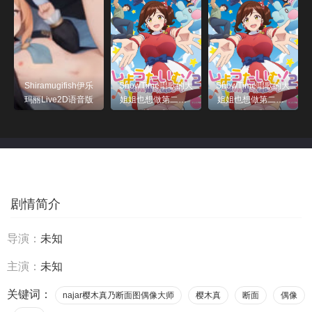
Shiramugifish伊乐
ShowTime唱歌的大
ShowTime唱歌的大
玛丽Live2D语音版
姐姐也想做第二季_
姐姐也想做第二季_
第05集
第03集
剧情简介
导演：
未知
主演：
未知
关键词：
najar樱木真乃断面图偶像大师
樱木真
断面
偶像