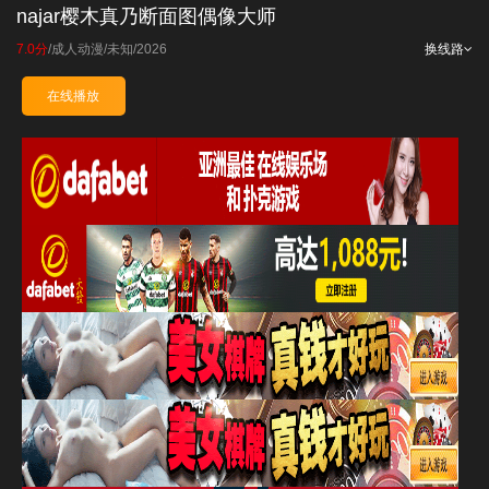
najar樱木真乃断面图偶像大师
7.0分
/
成人动漫
/
未知
/
2026
换线路
在线播放