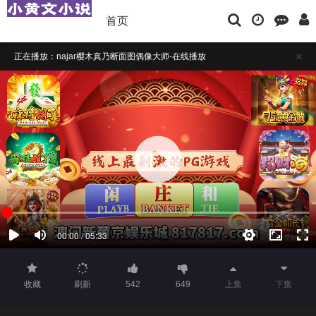
首页
正在播放：najar樱木真乃断面图偶像大师-在线播放
播放卡顿时，请做适当缓冲
如果觉得不错，请点击下方横幅广告注册支持，本站担保注册送彩金
收藏
刷新
542
649
上集
下集