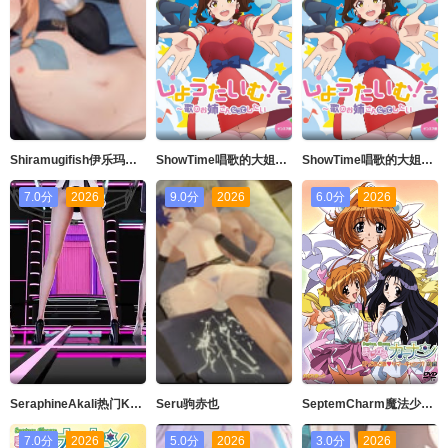
Shiramugifish伊乐玛丽Live2D语音版
ShowTime唱歌的大姐姐也想做第二季_第05集
ShowTime唱歌的大姐姐也想做第二季_第03集
7.0分
2026
9.0分
2026
6.0分
2026
SeraphineAkali热门Kpop舞蹈英雄联盟
Seru驹赤也
SeptemCharm魔法少女加奈SP2
7.0分
2026
5.0分
2026
3.0分
2026