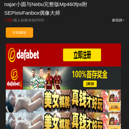
najar小圆与Nebu完整版Mp460fps附
SEPixivFanbox偶像大师
7.0分
/
成人动漫
/
未知
/
2026
换线路
在线播放