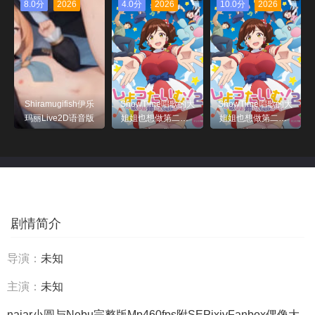
8.0分
2026
4.0分
2026
10.0分
2026
Shiramugifish伊乐
ShowTime唱歌的大
ShowTime唱歌的大
玛丽Live2D语音版
姐姐也想做第二季_
姐姐也想做第二季_
第05集
第03集
剧情简介
导演：
未知
主演：
未知
najar小圆与Nebu完整版Mp460fps附SEPixivFanbox偶像大