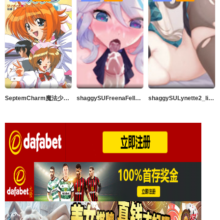
SeptemCharm魔法少女加奈SP1
shaggySUFreenaFellation_live2dAnimeGenshinImpact完整版带ASMR音频MP42K高品质暨在嘴里60fps
shaggySULynette2_live2d动漫原神完整版带ASMR音频MP42k高品质中出60fps