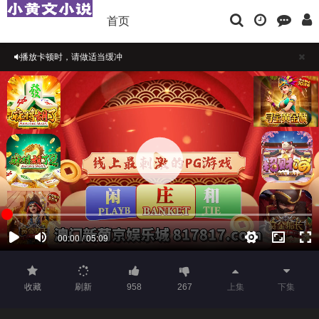
首页
播放卡顿时，请做适当缓冲
如果觉得不错，请点击下方横幅广告注册支持，本站担保注册送彩金
正在播放：najar小圆与Nebu完整版Mp460fps附SEPixivFanbox偶像大师-在
线播放
收藏
刷新
958
267
上集
下集