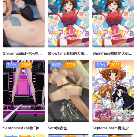
Shiramugifish伊乐玛丽Live2D语音版
ShowTime唱歌的大姐姐也想做第二季_第05集
ShowTime唱歌的大姐姐也想做第二季_第03集
7.0分
2026
9.0分
2026
6.0分
2026
SeraphineAkali热门Kpop舞蹈英雄联盟
Seru驹赤也
SeptemCharm魔法少女加奈SP2