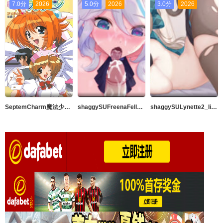
7.0分
2026
5.0分
2026
3.0分
2026
SeptemCharm魔法少女加奈SP1
shaggySUFreenaFellation_live2dAnimeGenshinImpact完整版带ASMR音频MP42K高品质暨在嘴里60fps
shaggySULynette2_live2d动漫原神完整版带ASMR音频MP42k高品质中出60fps