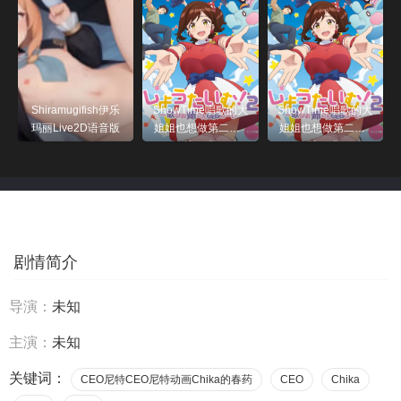
Shiramugifish伊乐
ShowTime唱歌的大
ShowTime唱歌的大
玛丽Live2D语音版
姐姐也想做第二季_
姐姐也想做第二季_
第05集
第03集
剧情简介
导演：
未知
主演：
未知
关键词：
CEO尼特CEO尼特动画Chika的春药
CEO
Chika