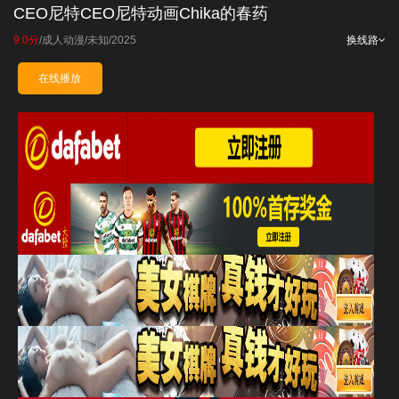
CEO尼特CEO尼特动画Chika的春药
9.0分
/
成人动漫
/
未知
/
2025
换线路
在线播放