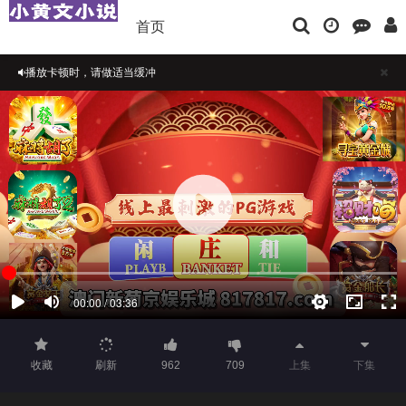
首页
播放卡顿时，请做适当缓冲
如果觉得不错，请点击下方横幅广告注册支持，本站担保注册送彩金
正在播放：CEO尼特CEO尼特动画Chika的春药-在线播放
收藏
刷新
962
709
上集
下集