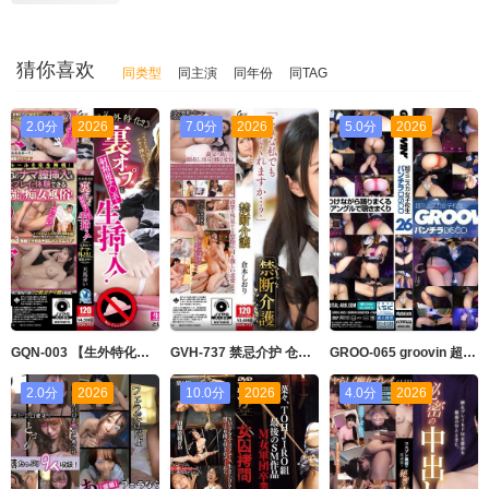
猜你喜欢
同类型
同主演
同年份
同TAG
2.0分
2026
7.0分
2026
5.0分
2026
GQN-003 【生外特化！！】里选项射精后插入小弟的天马唯的生外带走风俗塔 天马ゆい グローリークエスト
GVH-737 禁忌介护 仓木しおり グローリークエスト
GROO-065 groovin 超级迷你裙女学生内裤闪光 DISCO26 デジタルアーク
2.0分
2026
10.0分
2026
4.0分
2026