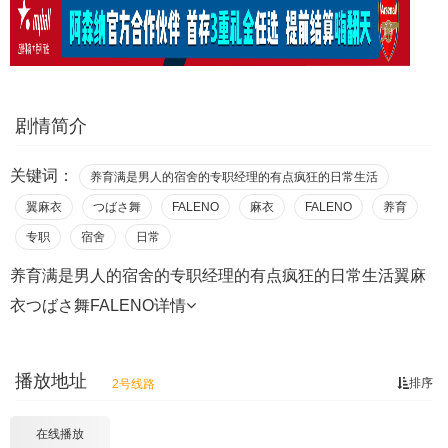
剧情简介
关键词：
养育满是男人的宿舍的专职经理的有点疯狂的日常生活
翼麻衣
つばさ舞
FALENO
麻衣
FALENO
养育
专职
宿舍
日常
养育满是男人的宿舍的专职经理的有点疯狂的日常生活翼麻
衣つばさ舞FALENO
详情
播放地址
排序
2号线路
在线播放