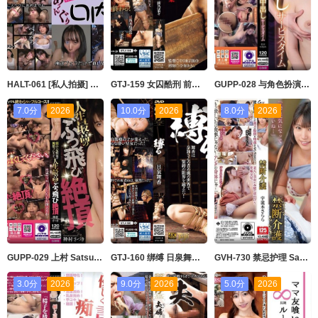
HALT-061 [私人拍摄] 她要我拍摄她口交的场景！ 11 9人口爆 HALENTINO-妄想族
GTJ-159 女囚酷刑 前野菜奈 前乃菜々 ドグマ
GUPP-028 与角色扮演风俗的常客秘密中出服务时间 美木雏乃 美木ひなの GUPPI-妄想族
7.0分
2026
10.0分
2026
8.0分
2026
GUPP-029 上村 Satsuki 透过她一直想要的女性性服务获得了她一生中 神村さつき GUPPI-妄想族
GTJ-160 绑缚 日泉舞香 ドグマ
GVH-730 禁忌护理 Sarara Uruki 宇流木さらら グローリークエスト
3.0分
2026
9.0分
2026
5.0分
2026