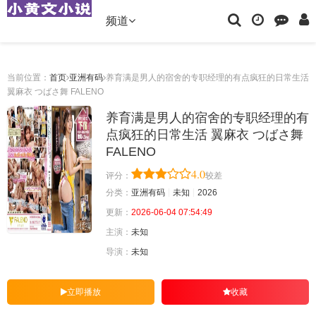
频道
当前位置：
首页
亚洲有码
养育满是男人的宿舍的专职经理的有点疯狂的日常生活
翼麻衣 つばさ舞 FALENO
养育满是男人的宿舍的专职经理的有
点疯狂的日常生活 翼麻衣 つばさ舞
FALENO
4.0
评分：
较差
分类：
亚洲有码
未知
2026
更新：
2026-06-04 07:54:49
主演：
未知
导演：
未知
立即播放
收藏