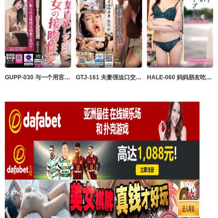
GUPP-030 与一个用言语温柔挑逗你的荡妇接吻性爱 Erika Ozaki 尾崎えりか GUPPI-妄想族
GTJ-161 夫妻强迫口交 濑见彩 塩见彩 ドグマ
HALE-060 妈妈朋友吃无限循环 vol.55 爱奈 苍山爱奈 HALENTINO-妄想族